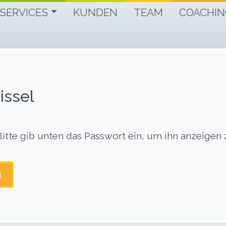
IHR VOLLES POTENTIAL AUF ENGLISCH.
Business English – Coaching & Training
SERVICES
KUNDEN
TEAM
COACHIN
issel
 Bitte gib unten das Passwort ein, um ihn anzeigen