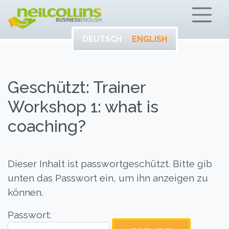
ENTWICKELN SIE
Neil Collins – Bu
IHR VOLLES
POTENTIAL AUF
DEUTSCH
ENGLISH
ENGLISCH.
Geschützt: Trainer
Workshop 1: what is
coaching?
Dieser Inhalt ist passwortgeschützt. Bitte gib
unten das Passwort ein, um ihn anzeigen zu
können.
Passwort: