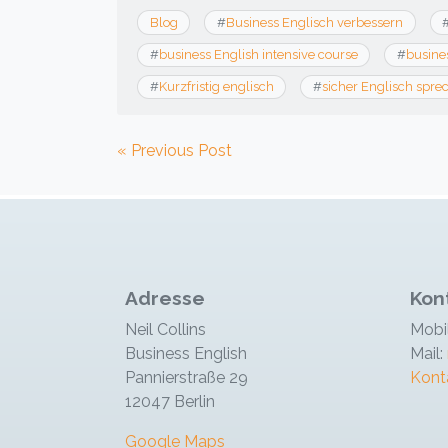
Blog
#
Business Englisch verbessern
#
business English intensive course
#
busines
#
Kurzfristig englisch
#
sicher Englisch spre
Beitragsnavigation
« Previous Post
Adresse
Kon
Neil Collins
Mobi
Business English
Mail:
Pannierstraße 29
Kont
12047 Berlin
Google Maps