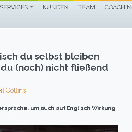
IHR VOLLES POTENTIAL AUF ENGLISCH.
Business English – Coaching & Training
SERVICES
KUNDEN
TEAM
COACHIN
isch du selbst bleiben
du (noch) nicht fließend
il Collins
ersprache, um auch auf Englisch Wirkung