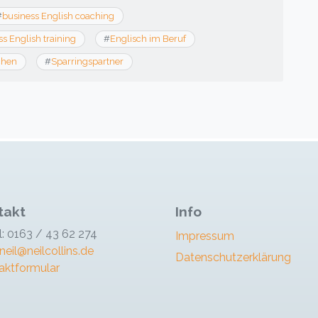
#
business English coaching
s English training
#
Englisch im Beruf
chen
#
Sparringspartner
takt
Info
l: 0163 / 43 62 274
Impressum
neil@neilcollins.de
Datenschutzerklärung
aktformular