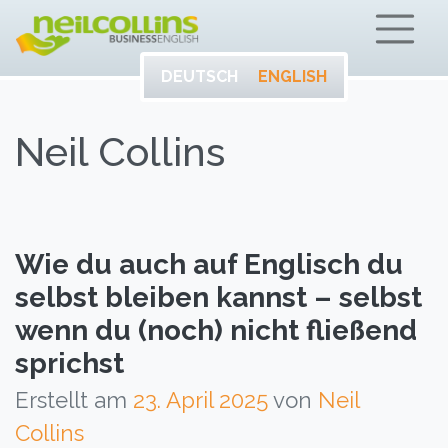
ENTWICKELN SIE
Neil Collins – Bu
IHR VOLLES
POTENTIAL AUF
DEUTSCH
ENGLISH
ENGLISCH.
Neil Collins
Wie du auch auf Englisch du
selbst bleiben kannst – selbst
wenn du (noch) nicht fließend
sprichst
Erstellt am
23. April 2025
von
Neil
Collins